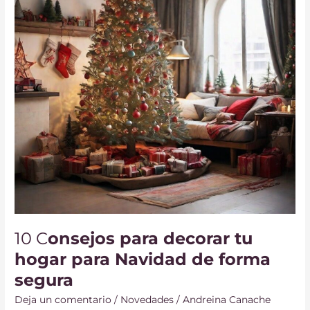
tu
hogar
para
Navidad
de
forma
segura
10 C
onsejos para decorar tu
hogar para Navidad de forma
segura
Deja un comentario
/
Novedades
/
Andreina Canache