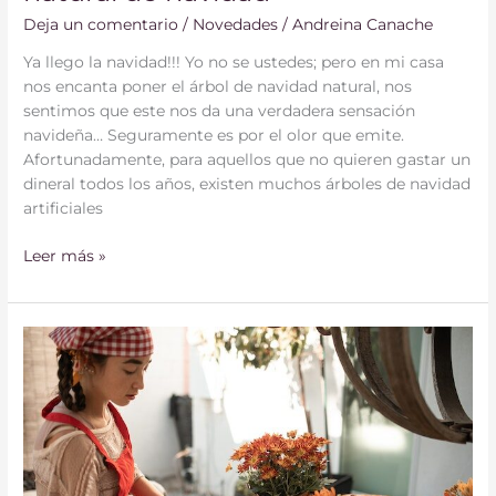
Deja un comentario
/
Novedades
/
Andreina Canache
Ya llego la navidad!!! Yo no se ustedes; pero en mi casa
nos encanta poner el árbol de navidad natural, nos
sentimos que este nos da una verdadera sensación
navideña… Seguramente es por el olor que emite.
Afortunadamente, para aquellos que no quieren gastar un
dineral todos los años, existen muchos árboles de navidad
artificiales
Leer más »
¿Cómo
tus
hijos
pueden
ayudar
el
día