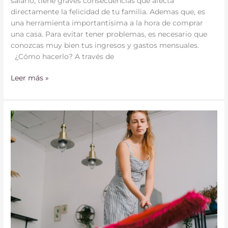
salario, tiene graves consecuencias que afecta
directamente la felicidad de tu familia. Ademas que, es
una herramienta importantisima a la hora de comprar
una casa. Para evitar tener problemas, es necesario que
conozcas muy bien tus ingresos y gastos mensuales.
¿Cómo hacerlo? A través de
Leer más »
7
trucos
para
hacer
la
limpieza
de
primavera
más
rápida