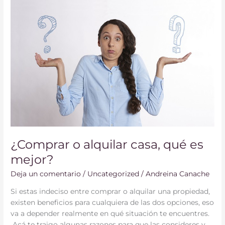
o
alquilar
casa,
qué
es
mejor?
¿Comprar o alquilar casa, qué es
mejor?
Deja un comentario
/
Uncategorized
/
Andreina Canache
Si estas indeciso entre comprar o alquilar una propiedad,
existen beneficios para cualquiera de las dos opciones, eso
va a depender realmente en qué situación te encuentres.
Acá te traigo algunas razones para que las consideres y