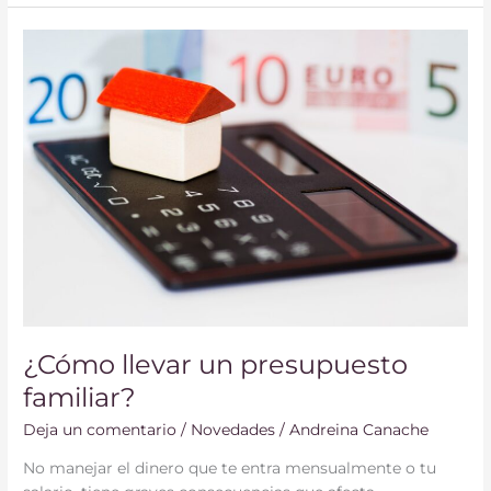
¿Cómo
llevar
un
presupuesto
familiar?
¿Cómo llevar un presupuesto
familiar?
Deja un comentario
/
Novedades
/
Andreina Canache
No manejar el dinero que te entra mensualmente o tu