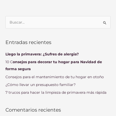
B
u
s
Entradas recientes
c
a
Llego la primavera: ¿Sufres de alergia?
r
10 C
onsejos para decorar tu hogar para Navidad de
p
forma segura
o
Consejos para el mantenimiento de tu hogar en otoño
r
¿Cómo llevar un presupuesto familiar?
:
7 trucos para hacer la limpieza de primavera más rápida
Comentarios recientes