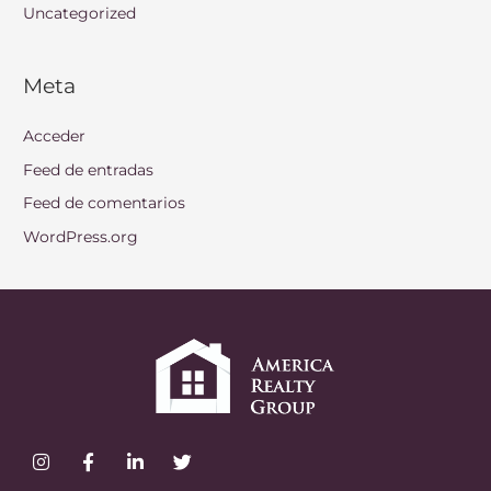
Uncategorized
Meta
Acceder
Feed de entradas
Feed de comentarios
WordPress.org
I
F
L
T
n
a
i
w
s
c
n
i