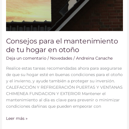
Consejos para el mantenimiento
de tu hogar en otoño
Deja un comentario
/
Novedades
/
Andreina Canache
Realice estas tareas recomendadas ahora para asegurarse
de que su hogar esté en buenas condiciones para el otoño
y el invierno, y ayude también a proteger su inversión.
CALEFACCIÓN Y REFRIGERACIÓN PUERTAS Y VENTANAS
CHIMENEA FUNDACION Y EXTERIOR Mantener el
mantenimiento al día es clave para prevenir o minimizar
condiciones dañinas que pueden empeorar con
Leer más »