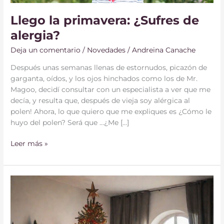
Llego la primavera: ¿Sufres de
alergia?
Deja un comentario
/
Novedades
/
Andreina Canache
Después unas semanas llenas de estornudos, picazón de
garganta, oídos, y los ojos hinchados como los de Mr.
Magoo, decidí consultar con un especialista a ver que me
decía, y resulta que, después de vieja soy alérgica al
polen! Ahora, lo que quiero que me expliques es ¿Cómo le
huyo del polen? Será que …¿Me […]
Leer más »
10
C
onsejos
para
decorar