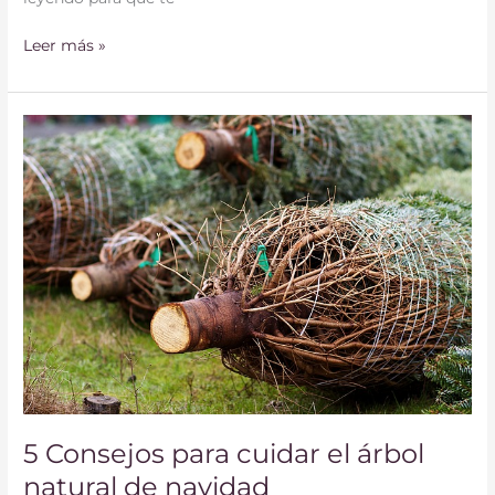
Leer más »
5
Consejos
para
cuidar
el
árbol
natural
de
navidad
5 Consejos para cuidar el árbol
natural de navidad