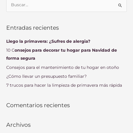
B
u
s
Entradas recientes
c
a
Llego la primavera: ¿Sufres de alergia?
r
10 C
onsejos para decorar tu hogar para Navidad de
p
forma segura
o
Consejos para el mantenimiento de tu hogar en otoño
r
¿Cómo llevar un presupuesto familiar?
:
7 trucos para hacer la limpieza de primavera más rápida
Comentarios recientes
Archivos