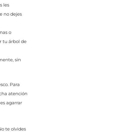
s les
e no dejes
inas o
 tu árbol de
mente, sin
sco. Para
ucha atención
 es agarrar
No te olvides