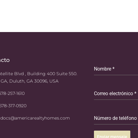
acto
Nombre
*
tellite Blvd , Building 400 Suite 550.
 GA, Duluth, GA 30096, USA
 678-257-1610
Correo electrónico
*
 678-317-0920
: docs@americarealtyhomes.com
Número de teléfono
Enviar mensaje