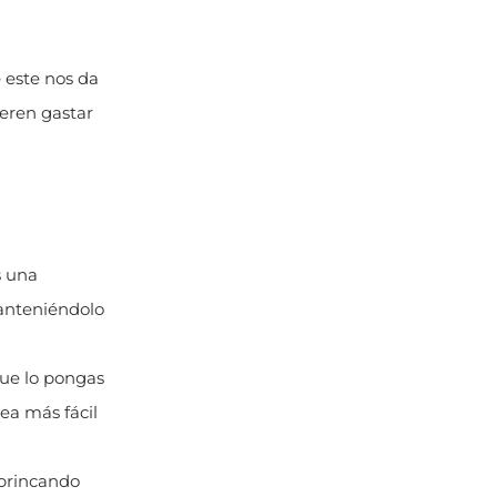
e este nos da
eren gastar
s una
manteniéndolo
que lo pongas
ea más fácil
 brincando