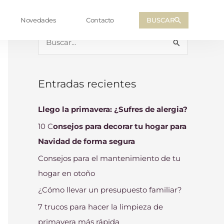
BUSCAR
Novedades
Contacto
B
u
s
Entradas recientes
c
a
Llego la primavera: ¿Sufres de alergia?
r
10 C
onsejos para decorar tu hogar para
p
Navidad de forma segura
o
Consejos para el mantenimiento de tu
r
hogar en otoño
:
¿Cómo llevar un presupuesto familiar?
7 trucos para hacer la limpieza de
primavera más rápida