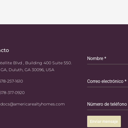
acto
Nombre
*
tellite Blvd , Building 400 Suite 550.
 GA, Duluth, GA 30096, USA
 678-257-1610
Correo electrónico
*
 678-317-0920
: docs@americarealtyhomes.com
Número de teléfono
Enviar mensaje