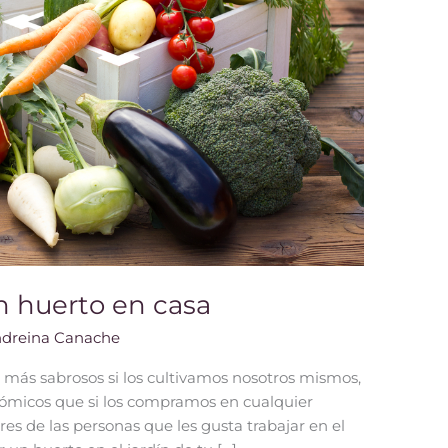
n huerto en casa
dreina Canache
 más sabrosos si los cultivamos nosotros mismos,
nómicos que si los compramos en cualquier
res de las personas que les gusta trabajar en el