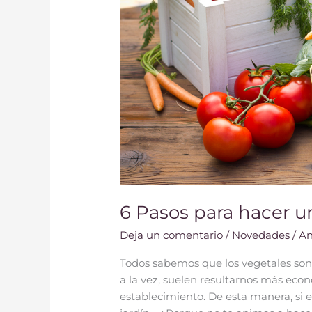
6 Pasos para hacer u
Deja un comentario
/
Novedades
/
An
Todos sabemos que los vegetales son
a la vez, suelen resultarnos más eco
establecimiento. De esta manera, si e