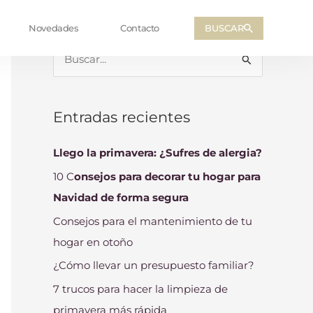
BUSCAR
Novedades
Contacto
B
u
s
Entradas recientes
c
a
Llego la primavera: ¿Sufres de alergia?
r
10 C
onsejos para decorar tu hogar para
p
Navidad de forma segura
o
Consejos para el mantenimiento de tu
r
hogar en otoño
:
¿Cómo llevar un presupuesto familiar?
7 trucos para hacer la limpieza de
primavera más rápida