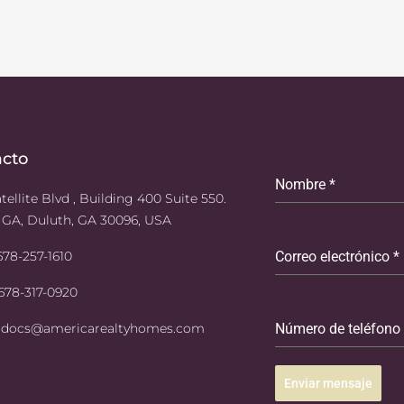
acto
Nombre
*
tellite Blvd , Building 400 Suite 550.
 GA, Duluth, GA 30096, USA
 678-257-1610
Correo electrónico
*
 678-317-0920
: docs@americarealtyhomes.com
Número de teléfono
Enviar mensaje