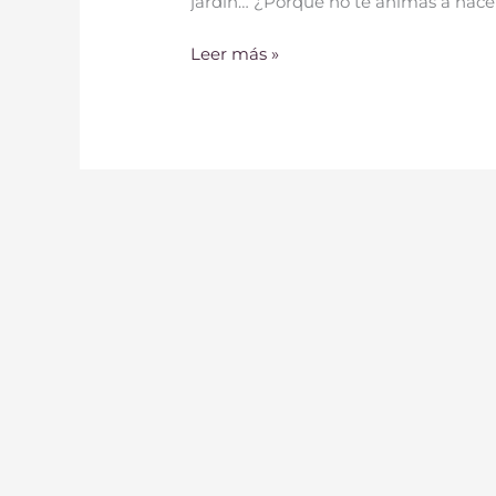
jardín… ¿Porque no te animas a hacer 
Leer más »