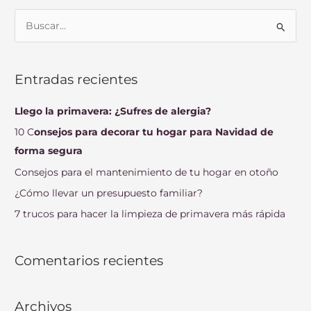
B
u
s
Entradas recientes
c
a
Llego la primavera: ¿Sufres de alergia?
r
10 C
onsejos para decorar tu hogar para Navidad de
p
forma segura
o
Consejos para el mantenimiento de tu hogar en otoño
r
¿Cómo llevar un presupuesto familiar?
:
7 trucos para hacer la limpieza de primavera más rápida
Comentarios recientes
Archivos