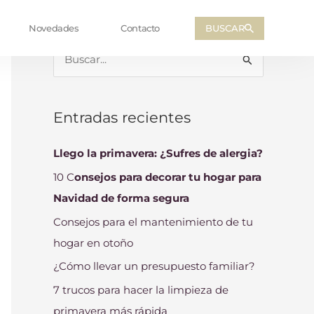
BUSCAR
Novedades
Contacto
B
u
s
Entradas recientes
c
a
Llego la primavera: ¿Sufres de alergia?
r
10 C
onsejos para decorar tu hogar para
p
Navidad de forma segura
o
Consejos para el mantenimiento de tu
r
hogar en otoño
:
¿Cómo llevar un presupuesto familiar?
7 trucos para hacer la limpieza de
primavera más rápida