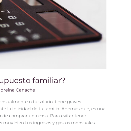
upuesto familiar?
dreina Canache
nsualmente o tu salario, tiene graves
e la felicidad de tu familia. Ademas que, es una
 de comprar una casa. Para evitar tener
s muy bien tus ingresos y gastos mensuales.