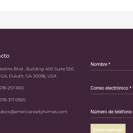
acto
Nombre
*
tellite Blvd , Building 400 Suite 550.
 GA, Duluth, GA 30096, USA
 678-257-1610
Correo electrónico
*
 678-317-0920
: docs@americarealtyhomes.com
Número de teléfono
Enviar mensaje