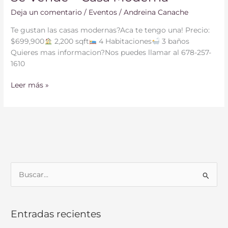
Deja un comentario
/
Eventos
/
Andreina Canache
Te gustan las casas modernas?Aca te tengo una! Precio:
$699,900
2,200 sqft
4 Habitaciones
3 baños
Quieres mas informacion?Nos puedes llamar al 678-257-
1610
Leer más »
B
u
s
Entradas recientes
c