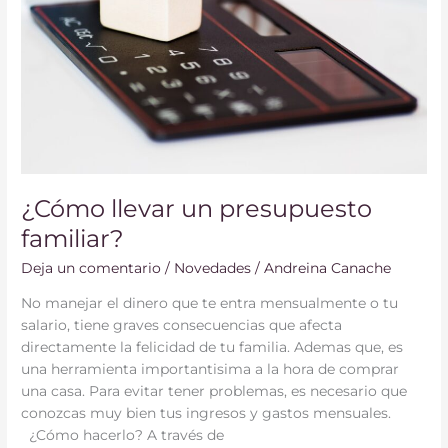
familiar?
¿Cómo llevar un presupuesto
familiar?
Deja un comentario
/
Novedades
/
Andreina Canache
No manejar el dinero que te entra mensualmente o tu
salario, tiene graves consecuencias que afecta
directamente la felicidad de tu familia. Ademas que, es
una herramienta importantisima a la hora de comprar
una casa. Para evitar tener problemas, es necesario que
conozcas muy bien tus ingresos y gastos mensuales.
¿Cómo hacerlo? A través de