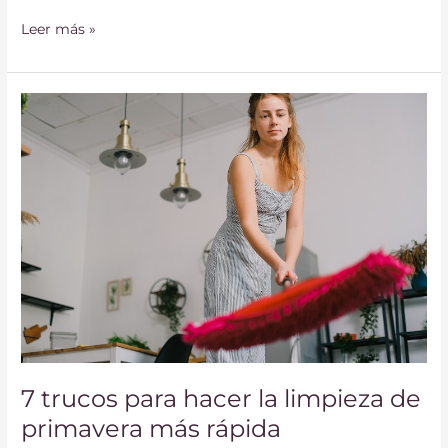
Leer más »
7
trucos
para
hacer
la
limpieza
de
primavera
más
rápida
7 trucos para hacer la limpieza de
primavera más rápida