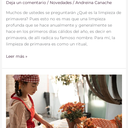
Deja un comentario
/
Novedades
/
Andreina Canache
Muchos de ustedes se preguntarán ¿Qué es la limpieza de
primavera? Pues esto no es mas que una limpieza
profunda que se hace anualmente y generalmente se
hace en los primeros días cálidos del año, es decir en
primavera, de allí radica su famoso nombre. Para mí, la
limpieza de primavera es como un ritual,
Leer más »
¿Cómo
tus
hijos
pueden
ayudar
el
día
de
acción