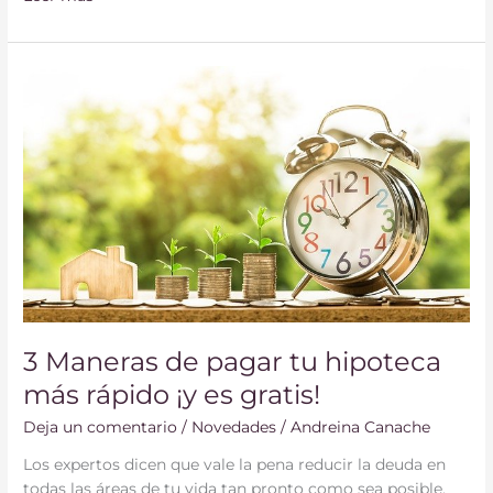
3
Maneras
de
pagar
tu
hipoteca
más
rápido
¡y
es
gratis!
3 Maneras de pagar tu hipoteca
más rápido ¡y es gratis!
Deja un comentario
/
Novedades
/
Andreina Canache
Los expertos dicen que vale la pena reducir la deuda en
todas las áreas de tu vida tan pronto como sea posible.