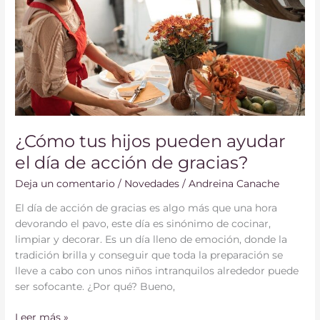
pueden
ayudar
el
día
de
acción
de
gracias?
¿Cómo tus hijos pueden ayudar
el día de acción de gracias?
Deja un comentario
/
Novedades
/
Andreina Canache
El día de acción de gracias es algo más que una hora
devorando el pavo, este día es sinónimo de cocinar,
limpiar y decorar. Es un día lleno de emoción, donde la
tradición brilla y conseguir que toda la preparación se
lleve a cabo con unos niños intranquilos alrededor puede
ser sofocante. ¿Por qué? Bueno,
Leer más »