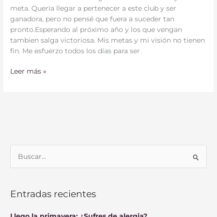
meta. Quería llegar a pertenecer a este club y ser
ganadora, pero no pensé que fuera a suceder tan
pronto.Esperando al próximo año y los que vengan
tambien salga victoriosa. Mis metas y mi visión no tienen
fin. Me esfuerzo todos los días para ser
Leer más »
B
u
s
Entradas recientes
c
a
Llego la primavera: ¿Sufres de alergia?