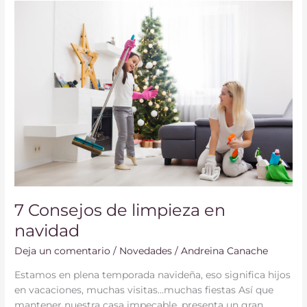
7
Consejos
de
limpieza
en
navidad
7 Consejos de limpieza en
navidad
Deja un comentario
/
Novedades
/
Andreina Canache
Estamos en plena temporada navideña, eso significa hijos
en vacaciones, muchas visitas…muchas fiestas Así que
mantener nuestra casa impecable, presenta un gran