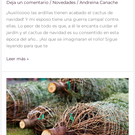
Deja un comentario
/
Novedades
/
Andreina Canache
¡Auxilioooo las ardillas tienen acabado el cactus de
navidad! Y mi esposo tiene una guerra campal contra
ellas. Lo peor de todo es que, a él le encanta cuidar el
jardín y el cactus de navidad es su consentido en esta
época del año… ¡Así que se imaginaran el rollo! Sigue
leyendo para que te
Leer más »
5
Consejos
para
cuidar
el
árbol
natural
de
navidad