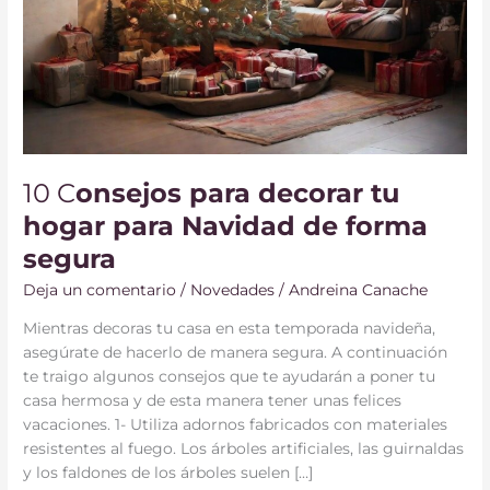
10 C
onsejos para decorar tu
hogar para Navidad de forma
segura
Deja un comentario
/
Novedades
/
Andreina Canache
Mientras decoras tu casa en esta temporada navideña,
asegúrate de hacerlo de manera segura. A continuación
te traigo algunos consejos que te ayudarán a poner tu
casa hermosa y de esta manera tener unas felices
vacaciones. 1- Utiliza adornos fabricados con materiales
resistentes al fuego. Los árboles artificiales, las guirnaldas
y los faldones de los árboles suelen […]