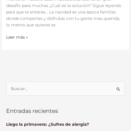
desafío para muchas ¿Cuál es la solución? Sigue leyendo
para que te enteres… La navidad es una época familiar,
donde compartes y disfrutas con tu gente mas querida;
lo menos que quieres es
Leer más »
B
u
s
Entradas recientes
c
a
Llego la primavera: ¿Sufres de alergia?
r