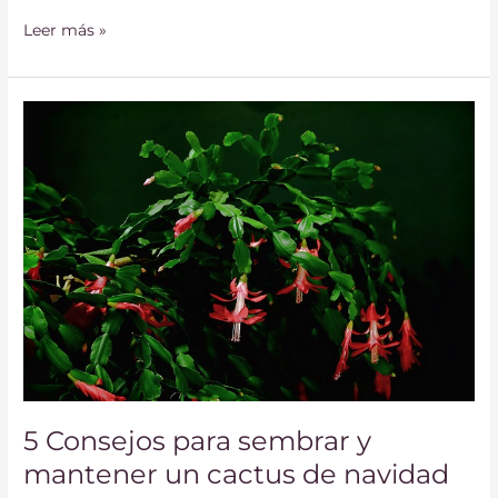
Leer más »
5
Consejos
para
sembrar
y
mantener
un
cactus
de
navidad
5 Consejos para sembrar y
mantener un cactus de navidad