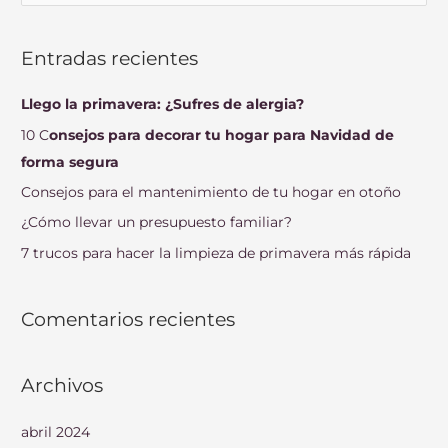
u
s
Entradas recientes
c
a
Llego la primavera: ¿Sufres de alergia?
r
10 C
onsejos para decorar tu hogar para Navidad de
p
forma segura
o
Consejos para el mantenimiento de tu hogar en otoño
r
¿Cómo llevar un presupuesto familiar?
:
7 trucos para hacer la limpieza de primavera más rápida
Comentarios recientes
Archivos
abril 2024