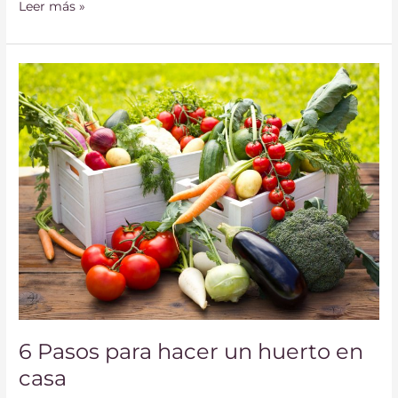
Leer más »
6
Pasos
para
hacer
un
huerto
en
casa
6 Pasos para hacer un huerto en
casa