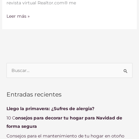
revista virtual Realtor.com® me
Leer más »
B
u
s
Entradas recientes
c
a
Llego la primavera: ¿Sufres de alergia?
r
10 C
onsejos para decorar tu hogar para Navidad de
p
forma segura
o
Consejos para el mantenimiento de tu hogar en otoño
r