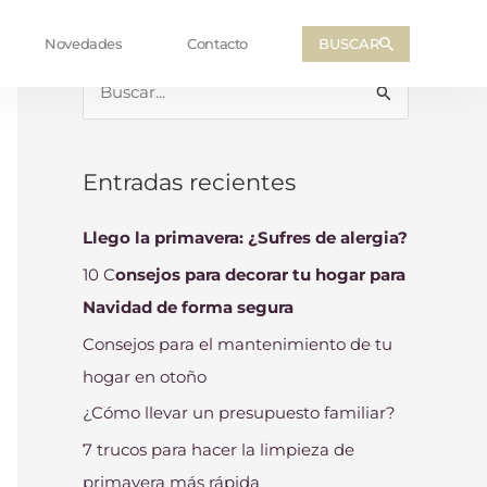
BUSCAR
Novedades
Contacto
B
u
s
Entradas recientes
c
a
Llego la primavera: ¿Sufres de alergia?
r
10 C
onsejos para decorar tu hogar para
p
Navidad de forma segura
o
Consejos para el mantenimiento de tu
r
hogar en otoño
:
¿Cómo llevar un presupuesto familiar?
7 trucos para hacer la limpieza de
primavera más rápida