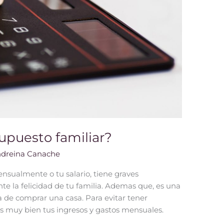
upuesto familiar?
dreina Canache
nsualmente o tu salario, tiene graves
e la felicidad de tu familia. Ademas que, es una
 de comprar una casa. Para evitar tener
s muy bien tus ingresos y gastos mensuales.