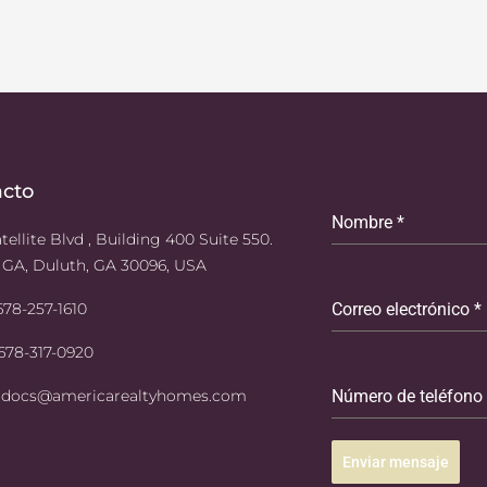
acto
Nombre
*
tellite Blvd , Building 400 Suite 550.
 GA, Duluth, GA 30096, USA
 678-257-1610
Correo electrónico
*
 678-317-0920
: docs@americarealtyhomes.com
Número de teléfono
Enviar mensaje