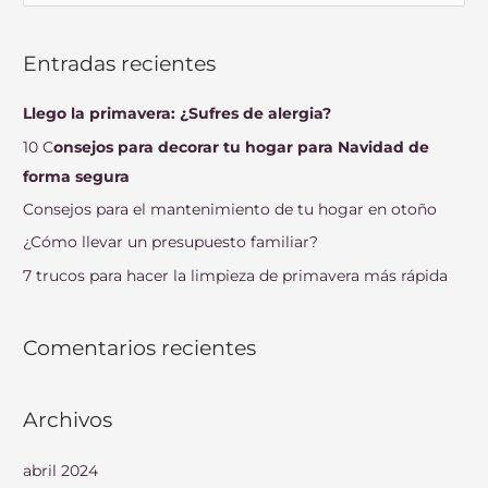
u
s
Entradas recientes
c
a
Llego la primavera: ¿Sufres de alergia?
r
10 C
onsejos para decorar tu hogar para Navidad de
p
forma segura
o
Consejos para el mantenimiento de tu hogar en otoño
r
¿Cómo llevar un presupuesto familiar?
:
7 trucos para hacer la limpieza de primavera más rápida
Comentarios recientes
Archivos
abril 2024