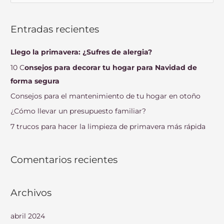
u
s
Entradas recientes
c
a
Llego la primavera: ¿Sufres de alergia?
r
10 C
onsejos para decorar tu hogar para Navidad de
p
forma segura
o
Consejos para el mantenimiento de tu hogar en otoño
r
¿Cómo llevar un presupuesto familiar?
:
7 trucos para hacer la limpieza de primavera más rápida
Comentarios recientes
Archivos
abril 2024