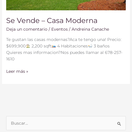
Se Vende – Casa Moderna
Deja un comentario
/
Eventos
/
Andreina Canache
Te gustan las casas modernas?Aca te tengo una! Precio:
$699,900
2,200 sqft
4 Habitaciones
3 baños
Quieres mas informacion?Nos puedes llamar al 678-257-
1610
Leer más »
B