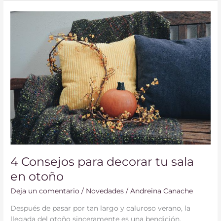
4
Consejos
para
decorar
tu
sala
en
otoño
4 Consejos para decorar tu sala
en otoño
Deja un comentario
/
Novedades
/
Andreina Canache
Después de pasar por tan largo y caluroso verano, la
llegada del otoño sinceramente es una bendición.