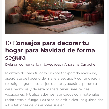
10 C
onsejos para decorar tu
hogar para Navidad de forma
segura
Deja un comentario
/
Novedades
/
Andreina Canache
Mientras decoras tu casa en esta temporada navideña,
asegúrate de hacerlo de manera segura. A continuación
te traigo algunos consejos que te ayudarán a poner tu
casa hermosa y de esta manera tener unas felices
vacaciones. 1- Utiliza adornos fabricados con materiales
resistentes al fuego. Los árboles artificiales, las guirnaldas
y los faldones de los árboles suelen […]