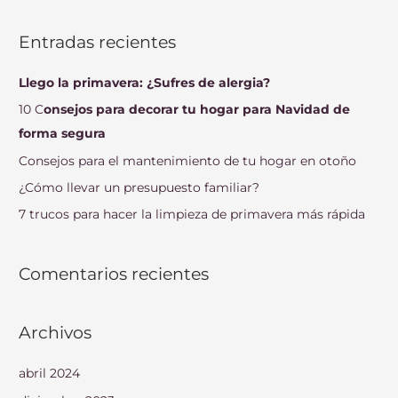
u
s
Entradas recientes
c
a
Llego la primavera: ¿Sufres de alergia?
r
10 C
onsejos para decorar tu hogar para Navidad de
p
forma segura
o
Consejos para el mantenimiento de tu hogar en otoño
r
¿Cómo llevar un presupuesto familiar?
:
7 trucos para hacer la limpieza de primavera más rápida
Comentarios recientes
Archivos
abril 2024