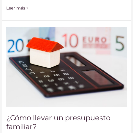
Leer más »
¿Cómo
llevar
un
presupuesto
familiar?
¿Cómo llevar un presupuesto
familiar?