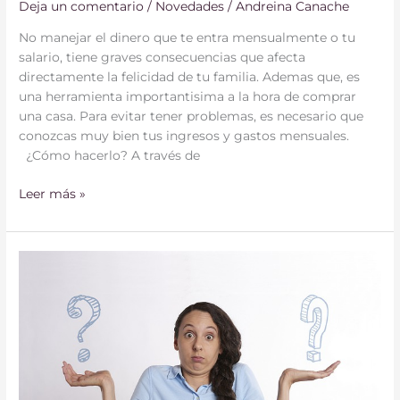
Deja un comentario
/
Novedades
/
Andreina Canache
No manejar el dinero que te entra mensualmente o tu
salario, tiene graves consecuencias que afecta
directamente la felicidad de tu familia. Ademas que, es
una herramienta importantisima a la hora de comprar
una casa. Para evitar tener problemas, es necesario que
conozcas muy bien tus ingresos y gastos mensuales.
¿Cómo hacerlo? A través de
Leer más »
¿Comprar
o
alquilar
casa,
qué
es
mejor?