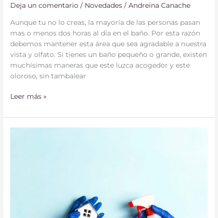
Deja un comentario
/
Novedades
/
Andreina Canache
Aunque tu no lo creas, la mayoría de las personas pasan
mas o menos dos horas al día en el baño. Por esta razón
debemos mantener esta área que sea agradable a nuestra
vista y olfato. Si tienes un baño pequeño o grande, existen
muchísimas maneras que este luzca acogedor y este
oloroso, sin tambalear
Leer más »
9
Consejos
de
como
desinfectar
la
casa
de