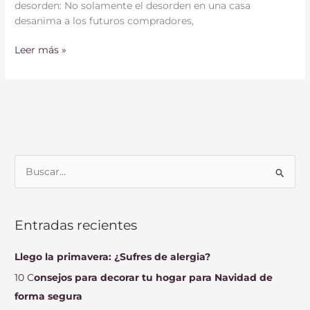
desorden: No solamente el desorden en una casa
desanima a los futuros compradores,
Leer más »
B
u
s
Entradas recientes
c
a
Llego la primavera: ¿Sufres de alergia?
r
10 C
onsejos para decorar tu hogar para Navidad de
p
forma segura
o