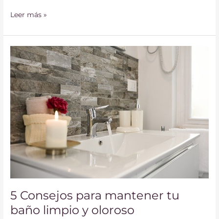
Leer más »
5
Consejos
para
mantener
tu
baño
limpio
y
oloroso
5 Consejos para mantener tu
baño limpio y oloroso