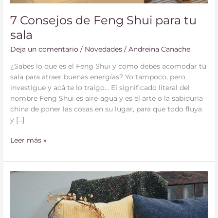
7 Consejos de Feng Shui para tu
sala
Deja un comentario
/
Novedades
/
Andreina Canache
¿Sabes lo que es el Feng Shui y como debes acomodar tú
sala para atraer buenas energías? Yo tampoco, pero
investigue y acá te lo traigo… El significado literal del
nombre Feng Shui es aire-agua y es el arte o la sabiduría
china de poner las cosas en su lugar, para que todo fluya
y […]
Leer más »
4
Consejos
para
decorar