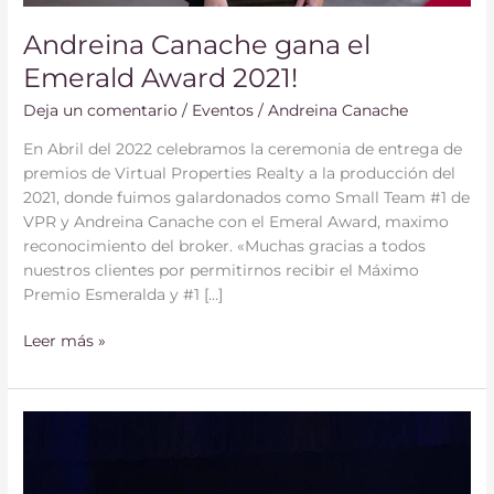
Andreina Canache gana el
Emerald Award 2021!
Deja un comentario
/
Eventos
/
Andreina Canache
En Abril del 2022 celebramos la ceremonia de entrega de
premios de Virtual Properties Realty a la producción del
2021, donde fuimos galardonados como Small Team #1 de
VPR y Andreina Canache con el Emeral Award, maximo
reconocimiento del broker. «Muchas gracias a todos
nuestros clientes por permitirnos recibir el Máximo
Premio Esmeralda y #1 […]
Leer más »
Andreina
Canache
,