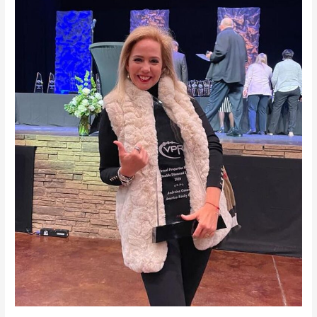
Ganadora
del
Doble
Diamond
Award
de
VPR
2020