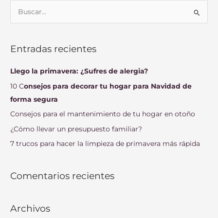
B
u
s
Entradas recientes
c
a
Llego la primavera: ¿Sufres de alergia?
r
10 C
onsejos para decorar tu hogar para Navidad de
p
forma segura
o
Consejos para el mantenimiento de tu hogar en otoño
r
¿Cómo llevar un presupuesto familiar?
:
7 trucos para hacer la limpieza de primavera más rápida
Comentarios recientes
Archivos