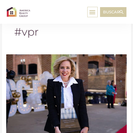
BUSCAR
#vpr
Andreina
Canache
gana
el
Emerald
Award
2021!