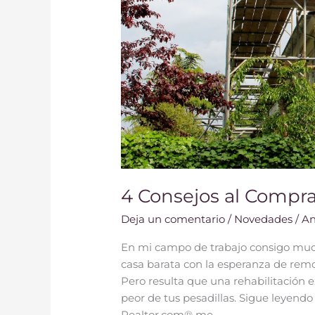
4 Consejos al Compr
Deja un comentario
/
Novedades
/
An
En mi campo de trabajo consigo mu
casa barata con la esperanza de remod
Pero resulta que una rehabilitación 
peor de tus pesadillas. Sigue leyendo
Realtor.com® me