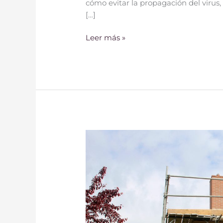
cómo evitar la propagación del virus,
[…]
Leer más »
4
Consejos
al
Comprar
una
Casa
para
Remodelar