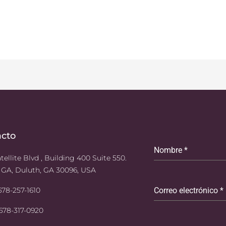
acto
Nombre
*
tellite Blvd , Building 400 Suite 550.
 GA, Duluth, GA 30096, USA
 678-257-1610
Correo electrónico
*
 678-317-0920