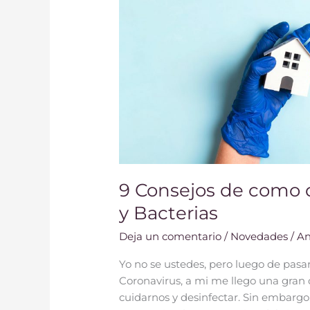
Virus
y
Bacterias
9 Consejos de como d
y Bacterias
Deja un comentario
/
Novedades
/
An
Yo no se ustedes, pero luego de pasa
Coronavirus, a mi me llego una gra
cuidarnos y desinfectar. Sin embargo