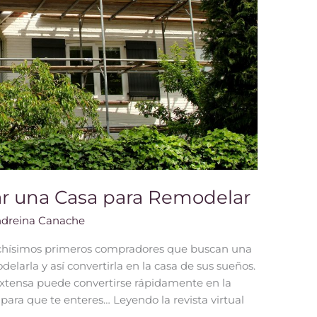
ar una Casa para Remodelar
dreina Canache
chísimos primeros compradores que buscan una
elarla y así convertirla en la casa de sus sueños.
extensa puede convertirse rápidamente en la
 para que te enteres… Leyendo la revista virtual