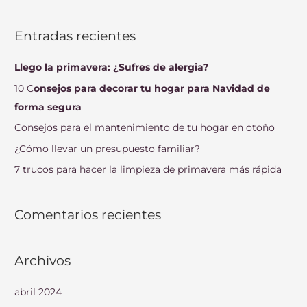
u
s
Entradas recientes
c
a
Llego la primavera: ¿Sufres de alergia?
r
10 C
onsejos para decorar tu hogar para Navidad de
p
forma segura
o
Consejos para el mantenimiento de tu hogar en otoño
r
¿Cómo llevar un presupuesto familiar?
:
7 trucos para hacer la limpieza de primavera más rápida
Comentarios recientes
Archivos
abril 2024