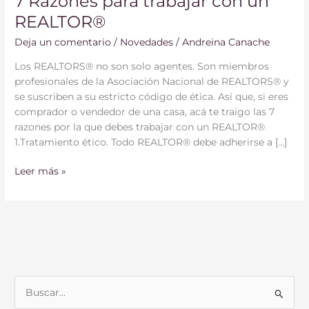
7 Razones para trabajar con un
REALTOR®
Deja un comentario
/
Novedades
/
Andreina Canache
Los REALTORS® no son solo agentes. Son miembros
profesionales de la Asociación Nacional de REALTORS® y
se suscriben a su estricto código de ética. Así que, si eres
comprador o vendedor de una casa, acá te traigo las 7
razones por la que debes trabajar con un REALTOR®
1.Tratamiento ético. Todo REALTOR® debe adherirse a […]
Leer más »
B