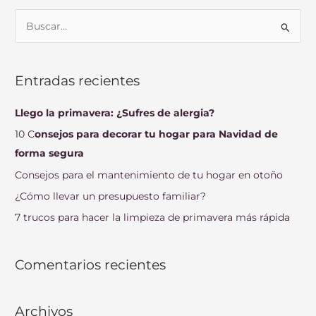
B
u
s
Entradas recientes
c
a
Llego la primavera: ¿Sufres de alergia?
r
10 C
onsejos para decorar tu hogar para Navidad de
p
forma segura
o
Consejos para el mantenimiento de tu hogar en otoño
r
¿Cómo llevar un presupuesto familiar?
:
7 trucos para hacer la limpieza de primavera más rápida
Comentarios recientes
Archivos