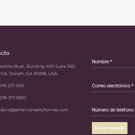
acto
Nombre
*
tellite Blvd , Building 400 Suite 550.
 GA, Duluth, GA 30096, USA
 678-257-1610
Correo electrónico
*
 678-317-0920
: docs@americarealtyhomes.com
Número de teléfono
Enviar mensaje