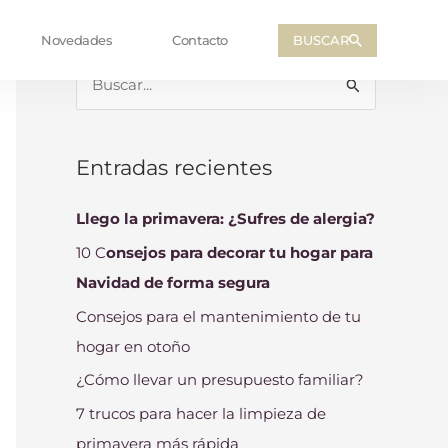
BUSCAR
Novedades
Contacto
B
u
s
Entradas recientes
c
a
Llego la primavera: ¿Sufres de alergia?
r
10 C
onsejos para decorar tu hogar para
p
Navidad de forma segura
o
Consejos para el mantenimiento de tu
r
hogar en otoño
:
¿Cómo llevar un presupuesto familiar?
7 trucos para hacer la limpieza de
primavera más rápida