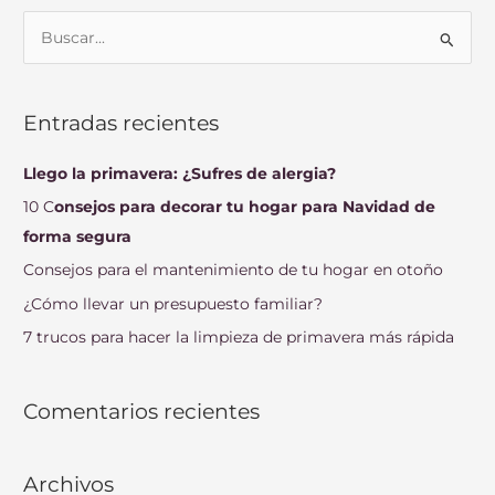
B
u
s
Entradas recientes
c
a
Llego la primavera: ¿Sufres de alergia?
r
10 C
onsejos para decorar tu hogar para Navidad de
p
forma segura
o
Consejos para el mantenimiento de tu hogar en otoño
r
¿Cómo llevar un presupuesto familiar?
:
7 trucos para hacer la limpieza de primavera más rápida
Comentarios recientes
Archivos