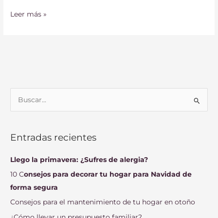
Leer más »
B
u
s
Entradas recientes
c
a
Llego la primavera: ¿Sufres de alergia?
r
10 C
onsejos para decorar tu hogar para Navidad de
p
forma segura
o
Consejos para el mantenimiento de tu hogar en otoño
r
¿Cómo llevar un presupuesto familiar?