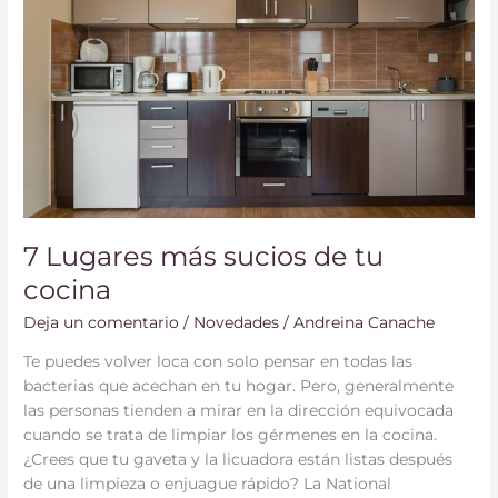
sucios
de
tu
cocina
7 Lugares más sucios de tu
cocina
Deja un comentario
/
Novedades
/
Andreina Canache
Te puedes volver loca con solo pensar en todas las
bacterias que acechan en tu hogar. Pero, generalmente
las personas tienden a mirar en la dirección equivocada
cuando se trata de limpiar los gérmenes en la cocina.
¿Crees que tu gaveta y la licuadora están listas después
de una limpieza o enjuague rápido? La National