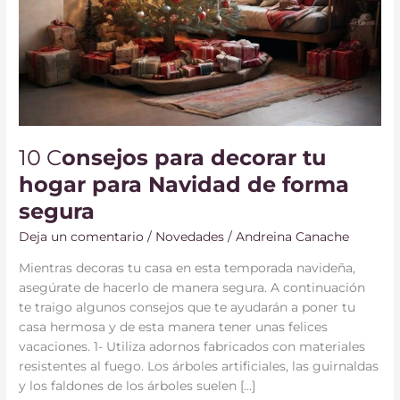
10 C
onsejos para decorar tu
hogar para Navidad de forma
segura
Deja un comentario
/
Novedades
/
Andreina Canache
Mientras decoras tu casa en esta temporada navideña,
asegúrate de hacerlo de manera segura. A continuación
te traigo algunos consejos que te ayudarán a poner tu
casa hermosa y de esta manera tener unas felices
vacaciones. 1- Utiliza adornos fabricados con materiales
resistentes al fuego. Los árboles artificiales, las guirnaldas
y los faldones de los árboles suelen […]