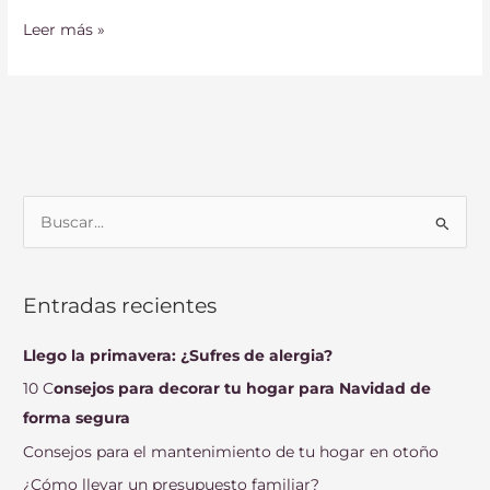
Leer más »
B
u
s
Entradas recientes
c
a
Llego la primavera: ¿Sufres de alergia?
r
10 C
onsejos para decorar tu hogar para Navidad de
p
forma segura
o
Consejos para el mantenimiento de tu hogar en otoño
r
¿Cómo llevar un presupuesto familiar?