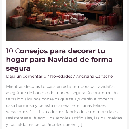
10 C
onsejos para decorar tu
hogar para Navidad de forma
segura
Deja un comentario
/
Novedades
/
Andreina Canache
Mientras decoras tu casa en esta temporada navideña,
asegúrate de hacerlo de manera segura. A continuación
te traigo algunos consejos que te ayudarán a poner tu
casa hermosa y de esta manera tener unas felices
vacaciones. 1- Utiliza adornos fabricados con materiales
resistentes al fuego. Los árboles artificiales, las guirnaldas
y los faldones de los árboles suelen […]