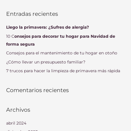
u
s
Entradas recientes
c
a
Llego la primavera: ¿Sufres de alergia?
r
10 C
onsejos para decorar tu hogar para Navidad de
p
forma segura
o
Consejos para el mantenimiento de tu hogar en otoño
r
¿Cómo llevar un presupuesto familiar?
:
7 trucos para hacer la limpieza de primavera más rápida
Comentarios recientes
Archivos
abril 2024