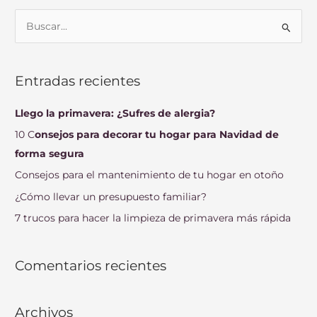
B
u
s
Entradas recientes
c
a
Llego la primavera: ¿Sufres de alergia?
r
10 C
onsejos para decorar tu hogar para Navidad de
p
forma segura
o
Consejos para el mantenimiento de tu hogar en otoño
r
¿Cómo llevar un presupuesto familiar?
:
7 trucos para hacer la limpieza de primavera más rápida
Comentarios recientes
Archivos