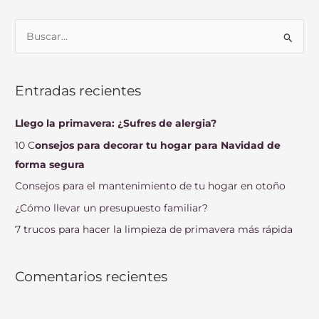
B
u
s
Entradas recientes
c
a
Llego la primavera: ¿Sufres de alergia?
r
10 C
onsejos para decorar tu hogar para Navidad de
p
forma segura
o
Consejos para el mantenimiento de tu hogar en otoño
r
¿Cómo llevar un presupuesto familiar?
:
7 trucos para hacer la limpieza de primavera más rápida
Comentarios recientes