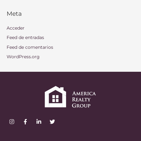
Meta
Acceder
Feed de entradas
Feed de comentarios
WordPress.org
I
F
L
T
n
a
i
w
s
c
n
i
t
e
k
t
a
b
e
t