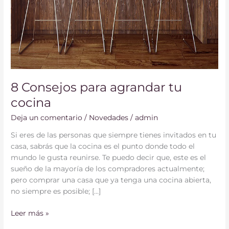
8 Consejos para agrandar tu
cocina
Deja un comentario
/
Novedades
/
admin
Si eres de las personas que siempre tienes invitados en tu
casa, sabrás que la cocina es el punto donde todo el
mundo le gusta reunirse. Te puedo decir que, este es el
sueño de la mayoría de los compradores actualmente;
pero comprar una casa que ya tenga una cocina abierta,
no siempre es posible; […]
Leer más »