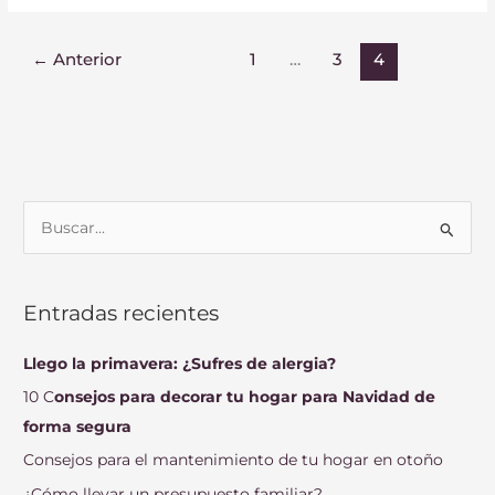
←
Anterior
1
…
3
4
B
u
s
Entradas recientes
c
a
Llego la primavera: ¿Sufres de alergia?
r
10 C
onsejos para decorar tu hogar para Navidad de
p
forma segura
o
Consejos para el mantenimiento de tu hogar en otoño
r
¿Cómo llevar un presupuesto familiar?