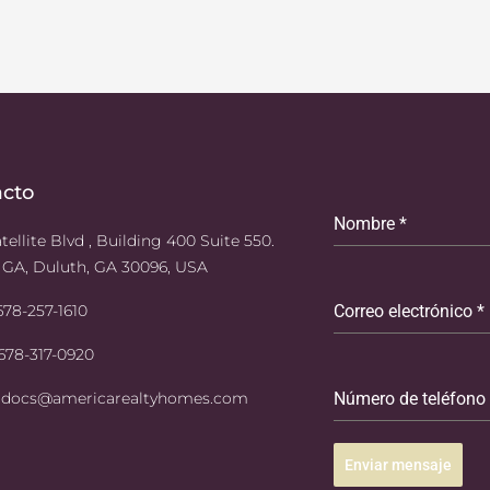
acto
Nombre
*
tellite Blvd , Building 400 Suite 550.
 GA, Duluth, GA 30096, USA
 678-257-1610
Correo electrónico
*
 678-317-0920
: docs@americarealtyhomes.com
Número de teléfono
Enviar mensaje