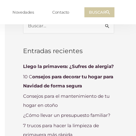
BUSCAR
Novedades
Contacto
B
u
s
Entradas recientes
c
a
Llego la primavera: ¿Sufres de alergia?
r
10 C
onsejos para decorar tu hogar para
p
Navidad de forma segura
o
Consejos para el mantenimiento de tu
r
hogar en otoño
:
¿Cómo llevar un presupuesto familiar?
7 trucos para hacer la limpieza de
primavera más rápida