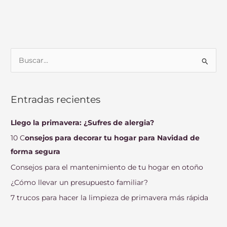
B
u
s
Entradas recientes
c
a
Llego la primavera: ¿Sufres de alergia?
r
10 C
onsejos para decorar tu hogar para Navidad de
p
forma segura
o
Consejos para el mantenimiento de tu hogar en otoño
r
¿Cómo llevar un presupuesto familiar?
:
7 trucos para hacer la limpieza de primavera más rápida