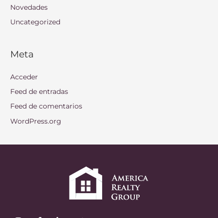
Novedades
Uncategorized
Meta
Acceder
Feed de entradas
Feed de comentarios
WordPress.org
I
F
L
T