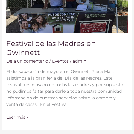
en
Gwinnett
Festival de las Madres en
Gwinnett
Deja un comentario
/
Eventos
/
admin
El dia sábado 14 de mayo en el Gwinnett Place Mall,
asistimos a la gran feria del Dia de las Madres. Este
festival fue pensado en todas las madres y por supuesto
no pudimos faltar para darle a toda nuestra comunidad
informacion de nuestros servicios sobre la compra y
venta de casas. En el Festival
Leer más »