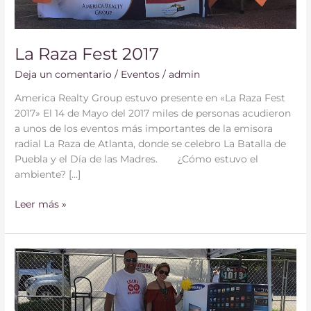
La Raza Fest 2017
Deja un comentario
/
Eventos
/
admin
America Realty Group estuvo presente en «La Raza Fest
2017» El 14 de Mayo del 2017 miles de personas acudieron
a unos de los eventos más importantes de la emisora
radial La Raza de Atlanta, donde se celebro La Batalla de
Puebla y el Día de las Madres. ¿Cómo estuvo el
ambiente? […]
Leer más »
Festival
de
las
Madres